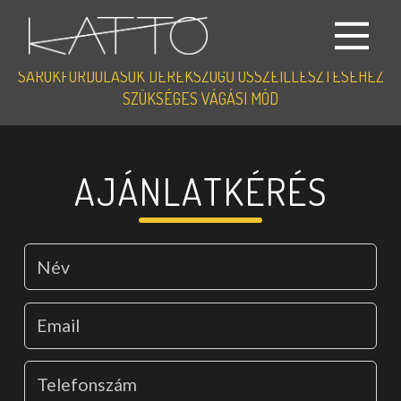
GÉRVÁGOTT LAP
SAROKFORDULÁSOK DERÉKSZÖGŰ ÖSSZEILLESZTÉSÉHEZ
SZÜKSÉGES VÁGÁSI MÓD
AJÁNLATKÉRÉS